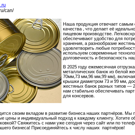
.ru
ru/can/
Наша продукция отвечает самым 
качества , что делает её идеальн
пищевом производстве. Легковс
обеспечивают удобство для потр
хранения, а разнообразие жестян
удовлетворить любые потребност
используем современные технолог
долговечность и безопасность на
В 2025 году ежемесячная отгрузк
металлических банок из белой ж
70мм,73 мм,96 мм,99 мм), включа
крышки диаметром 73 и 99 мм, дос
жестяных банок разных типов — 2
нам стабильно обеспечивать парт
для консервов.
рдится своим вкладом в развитие бизнеса наших партнёров. Мы 
ые цены и индивидуальный подход к каждому клиенту. Хотите о
ковкой? Свяжитесь с нами уже сегодня через сайт или по телеф
ашего бизнеса! Присоединяйтесь к числу наших
партнёров!