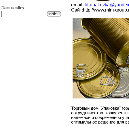
email:
td-upakovka@yandex
Поиск по сайту:
Сайт
:http://www.mtm-group.
Торговый дом "Упаковка" го
сотрудничества, конкурентн
надёжной и современной упа
оптимальное решение для в