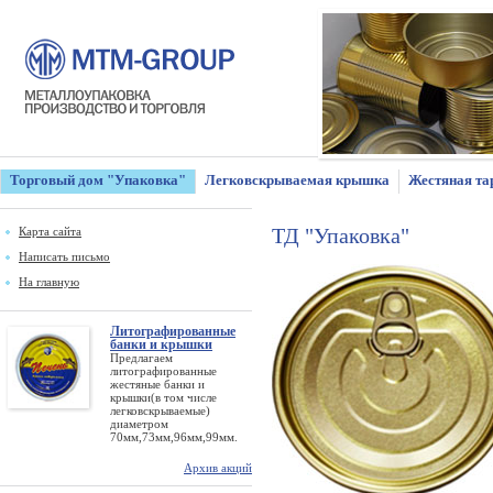
Торговый дом "Упаковка"
Легковскрываемая крышка
Жестяная та
ТД "Упаковка"
Карта сайта
Написать письмо
На главную
Литографированные
банки и крышки
Предлагаем
литографированные
жестяные банки и
крышки(в том числе
легковскрываемые)
диаметром
70мм,73мм,96мм,99мм.
Архив акций