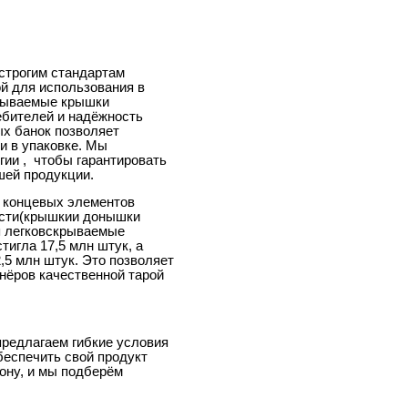
строгим стандартам
ой для использования в
крываемые крышки
ебителей и надёжность
ых банок позволяет
и в упаковке. Мы
ии , чтобы гарантировать
шей продукции.
а концевых элементов
ести(крышкии донышки
я легковскрываемые
тигла 17,5 млн штук, а
,5 млн штук. Это позволяет
нёров качественной тарой
предлагаем гибкие условия
беспечить свой продукт
ону, и мы подберём