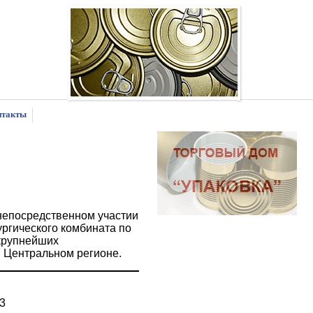
нтакты
непосредственном участии
ургического комбината по
крупнейших
 Центральном регионе.
33