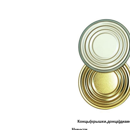
Концы(крышки,донца)диамет
Новости