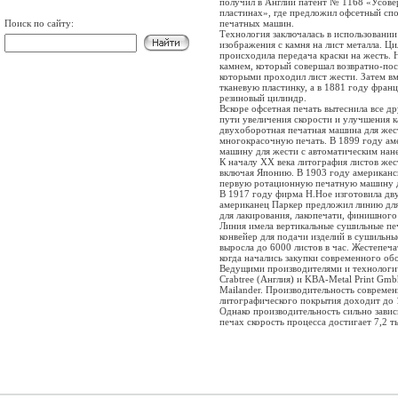
получил в Англии патент № 1168 «Усове
пластинах», где предложил офсетный спо
Поиск по сайту:
печатных машин.
Технология заключалась в использовани
изображения с камня на лист металла. Ц
происходила передача краски на жесть. 
камнем, который совершал возвратно-по
которыми проходил лист жести. Затем 
тканевую пластинку, а в 1881 году фра
резиновый цилиндр.
Вскоре офсетная печать вытеснила все д
пути увеличения скорости и улучшения к
двухоборотная печатная машина для жес
многокрасочную печать. В 1899 году ам
машину для жести с автоматическим нан
К началу ХХ века литография листов жес
включая Японию. В 1903 году американс
первую ротационную печатную машину дл
В 1917 году фирма Н.Ное изготовила д
американец Паркер предложил линию для 
для лакирования, лакопечати, финишного
Линия имела вертикальные сушильные печ
конвейер для подачи изделий в сушильн
выросла до 6000 листов в час. Жестепеча
когда начались закупки современного об
Ведущими производителями и технологи
Crabtree (Англия) и KBA-Metal Print Gmb
Mailander. Производительность совреме
литографического покрытия доходит до 1
Однако производительность сильно завис
печах скорость процесса достигает 7,2 ты