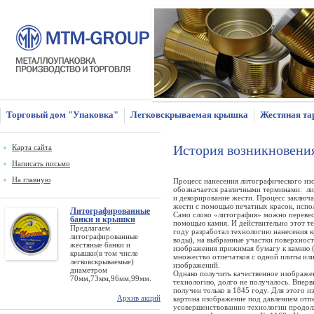
Торговый дом "Упаковка"
Легковскрываемая крышка
Жестяная та
История возникновения
Карта сайта
Написать письмо
На главную
Процесс нанесения литографического из
обозначается различными терминами: ли
и декорирование жести. Процесс заключа
жести с помощью печатных красок, испо
Литографированные
Само слово «литография» можно перевес
банки и крышки
помощью камня. И действительно этот те
Предлагаем
году разработал технологию нанесения к
литографированные
воды), на выбранные участки поверхност
жестяные банки и
изображения прижимая бумагу к камню (к
крышки(в том числе
множество отпечатков с одной плиты или
легковскрываемые)
изображений.
диаметром
Однако получить качественное изображе
70мм,73мм,96мм,99мм.
технологию, долго не получалось. Вперв
получен только в 1845 году. Для этого и
Архив акций
картона изображение под давлением отп
усовершенствованию технологии продолжа