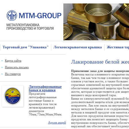
Торговый дом "Упаковка"
Легковскрываемая крышка
Жестяная та
Лакирование белой же
Карта сайта
Написать письмо
Применение лака для защиты поверхно
На главную
Величина массы оловянного покрытия ок
банки, так как чем толще оловянное пок
оловом участков жести, а также большее
серьезных изменений на внутренней пове
Литографированные
обеспечения адекватной защиты при бол
банки и крышки
жести, которая осуществляется для защ
Предлагаем
внешнего вида консервной тары.
литографированные
Банки из электролитической луженной бе
жестяные банки и
дополнительной защиты и/или для возмо
крышки(в том числе
покрытием. Лак или эмаль на внутренней
легковскрываемые)
между металлом банки и ее содержимым, 
диаметром
металла в пищевой продукт или напиток 
70мм,73мм,96мм,99мм.
Для многих продуктов питания пористост
продуктов лак помогает защищать банку 
Архив акций
внутреннюю поверхность банки, обеспечи
наружный лак обеспечивает необходиму