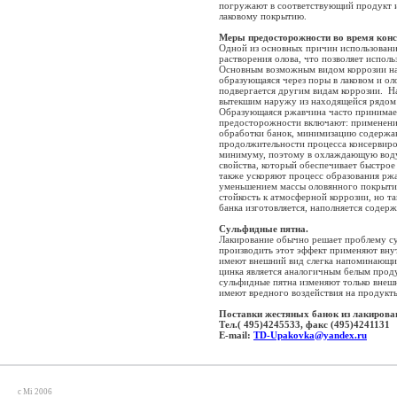
погружают в соответствующий продукт и
лаковому покрытию.
Меры предосторожности во время конс
Одной из основных причин использовани
растворения олова, что позволяет испол
Основным возможным видом коррозии на
образующаяся через поры в лаковом и о
подвергается другим видам коррозии. Н
вытекшим наружу из находящейся рядом 
Образующаяся ржавчина часто принимает
предосторожности включают: применени
обработки банок, минимизацию содержан
продолжительности процесса консервиро
минимуму, поэтому в охлаждающую воду
свойства, который обеспечивает быстрое
также ускоряют процесс образования ржа
уменьшением массы оловянного покрыти
стойкость к атмосферной коррозии, но т
банка изготовляется, наполняется содер
Сульфидные пятна.
Лакирование обычно решает проблему су
производить этот эффект применяют вну
имеют внешний вид слегка напоминающи
цинка является аналогичным белым продук
сульфидные пятна изменяют только внеш
имеют вредного воздействия на продукт
Поставки жестяных банок из лакирова
Тел.( 495)4245533, факс (495)4241131
E-mail:
TD-Upakovka@yandex.ru
c Mi 2006