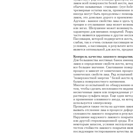
лаком всей поверхности белой жести, вы
обычно называемых «глазками» (eye-hole
чрезмерные остатки масла, применение 
иногда могут быть преодолены с помощ
лаком, это довольно дорого и приемлемо
Адгезия - важное свойство лака и здесь
трещин и отслаивание лака может возни
или зигах. Шелушение может возникнуть
характерно для внешних покрытий. Разры
часто являются царапины и другие несп
Пассивация, которой подвергается жесть,
слабая, так и очень сильная пассивация 
условиях, а пассивация, в результате ко
является оптимальной для жести, предна
Контроль качества лакового покрытия
Для большинства жестяных банок имеющ
лаков и определение свойств жести, кото
все большее значение. Смачивание повер
процесс и зависит от химических процесс
химических свойств лака. Ряд испытаний
"поверхностной энергии " белой жести п
баланса поверхностного натяжения.
Многие из испытаний по обнаружению не
том, чтобы сделать несплошности видим
несмоченные лаком или поврежденные уч
растворы сульфата меди. Еще один метод
и применение оловянного анода, на котор
используется электролизер.
Проводятся также тесты на адгезию лако
вызвать отслоение лака в процессе деф
сплошности лакового покрытия в результ
Нарушение наружного лакового покрытия
или другой стерилизационной среды. В 
некоторым запасом, условия эксплуатац
тестом стойкости лакового покрытия явля
последующим тестированием качества ла