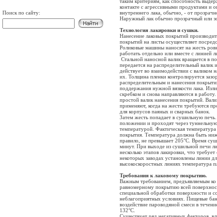
таким критериям, как способность выдер
контакте с агрессивными продуктами и 
Поиск по сайту:
внутреннего лака, обычно, - от прозрачн
Наружный лак обычно прозрачный или з
Технология лакировки и сушки.
Нанесение лаковых покрытий производит
покрытий на листы осуществляет посредс
Роликовые машины наносят на жесть ров
работать отдельно или вместе с линией 
Стальной наносной валик вращается в п
передается на распределительный валик 
действует во взаимодействии с валиком н
их. Толщина пленки контролируется заз
распределительным и нанесения покрытий
поддержания нужной вязкости лака. Изл
скребком и снова направляются в работу
простой валик нанесения покрытий. Вал
применяют, когда на жести требуются п
для корпусов паяных и сварных банок.
Затем жесть попадает в сушильную печь.
положении и проходят через туннельную 
температурой. Фактическая температура 
покрытия. Температура должна быть ниже
правило, не превышает 205°C. Время суш
минут. При выходе из сушильной печи л
несколько этапов лакировки, что требуе
некоторых заводах установлены линии дл
высокоскоростных линиях температура п
Требования к лаковому покрытию.
Важным требованием, предъявляемым ко в
равномерному покрытию всей поверхнос
специальной обработки поверхности и со
неблагоприятных условиях. Пищевые ба
воздействие пароводяной смеси в течени
132°C.
Существует ряд негативных факторов, в