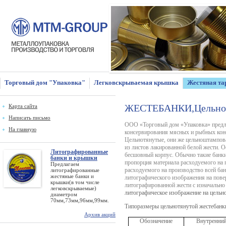
Торговый дом "Упаковка"
Легковскрываемая крышка
Жестяная та
ЖЕСТЕБАНКИ,Цельнотя
Карта сайта
Написать письмо
ООО «Торговый дом «Упаковка» предл
На главную
консервирования мясных и рыбных кон
Цельнотянутые, они же цельноштампо
из листов лакированной белой жести. О
Литографированные
бесшовный корпус. Обычно такие банк
банки и крышки
пропорция материала расходуемого на 
Предлагаем
расходуемого на производство всей бан
литографированные
жестяные банки и
литографического изображения на пов
крышки(в том числе
литографированной жести с изначальн
легковскрываемые)
литографическое изображение на цельн
диаметром
70мм,73мм,96мм,99мм.
Типоразмеры цельнотянутой жестебанк
Архив акций
Обозначение
Внутренни