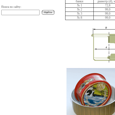
банки
диаметр (d),
№ 1
72,8
Поиск по сайту:
№ 2
99,0
№ 3
99,0
№ 8
99,0