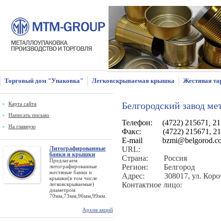
Торговый дом "Упаковка"
Легковскрываемая крышка
Жестяная та
Белгородский завод м
Карта сайта
Написать письмо
Телефон:
(4722) 215671
,
21
На главную
Факс
:
(4722) 215671, 2
E-mail
bzmi@belgorod.c
Литографированные
URL
:
банки и крышки
Страна:
Россия
Предлагаем
Регион:
Белгород
литографированные
жестяные банки и
Адрес:
308017, ул. Коро
крышки(в том числе
Контактное лицо:
легковскрываемые)
диаметром
70мм,73мм,96мм,99мм.
Архив акций