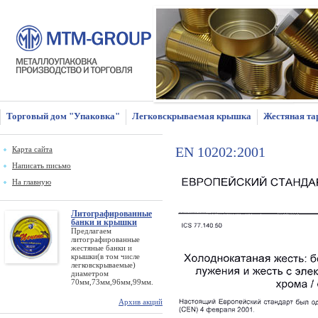
Торговый дом "Упаковка"
Легковскрываемая крышка
Жестяная та
EN 10202:2001
Карта сайта
Написать письмо
На главную
Литографированные
банки и крышки
Предлагаем
литографированные
жестяные банки и
крышки(в том числе
легковскрываемые)
диаметром
70мм,73мм,96мм,99мм.
Архив акций